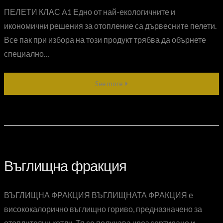
ПЕЛЕТИ КЛАС A1 Едно от най-екологичните и
икономични решения за отопление са дървесните пелети.
Все пак при избора на този продукт трябва да обърнете
специално…
See more
Въглищна фракция
ВЪГЛИЩНА ФРАКЦИЯ ВЪГЛИЩНАТА ФРАКЦИЯ е
висококалорично въглищно гориво, предназначено за
отоплителни котли. Тя се получава чрез сортиране и