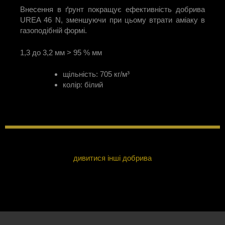
Внесення в ґрунт покращує ефективність добрива
UREA 46 N, зменшуючи при цьому втрати аміаку в
газоподібній формі.
1,3 до 3,2 мм > 95 % мм
щільність: 705 кг/м³
колір: білий
дивитися інші добрива