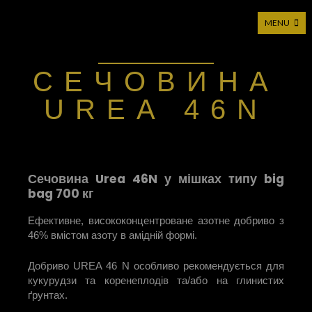
MENU
Moticca Industries – Прямий імпортер
СЕЧОВИНА
UREA 46N
Сечовина Urea 46N у мішках типу big
bag 700 кг
Ефективне, висококонцентроване азотне добриво з
46% вмістом азоту в амідній формі.
Добриво UREA 46 N особливо рекомендується для
кукурудзи та коренеплодів та/або на глинистих
ґрунтах.