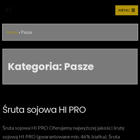
MENU
Przejdź
Moticca Industries – bezpośredni importer
do
Home
»
Pasze
treści
Kategoria:
Pasze
Śruta sojowa HI PRO
Śruta sojowa HI PRO Oferujemy najwyższej jakości śrutę
sojową HI PRO (gwarantowane min. 46% białka). Śruta