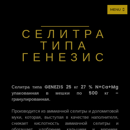
MENU
Moticca Industries — Прямой импортер
СЕЛИТРА
ТИПА
ГЕНЕЗИС
Селитра типа GENEZIS 25 кг 27 % N+Ca+Mg
упакованная в мешки по 500 кг –
гранулированная.
Производится из аммиачной селитры и доломитовой
муки, которая, выступая в качестве наполнителя,
снижает кислотность аммиачной селитры и
обогащает удобрение кальцием и магнием.