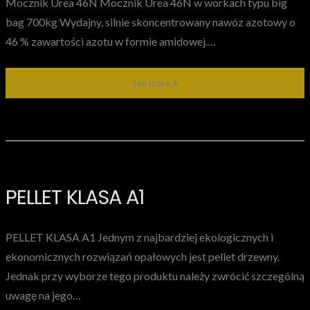
Mocznik Urea 46N Mocznik Urea 46N w workach typu big
bag 700kg Wydajny, silnie skoncentrowany nawóz azotowy o
46 % zawartości azotu w formie amidowej.…
See more
PELLET KLASA A1
PELLET KLASA A1 Jednym z najbardziej ekologicznych i
ekonomicznych rozwiązań opałowych jest pellet drzewny.
Jednak przy wyborze tego produktu należy zwrócić szczególną
uwagę na jego…