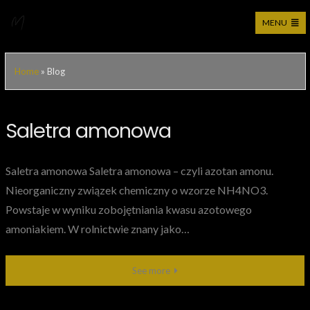
MENU
Przejdź
Moticca Industries – bezpośredni importer
do
Home
»
Blog
treści
Blog
Saletra amonowa
Saletra amonowa Saletra amonowa – czyli azotan amonu.
Nieorganiczny związek chemiczny o wzorze NH4NO3.
Powstaje w wyniku zobojętniania kwasu azotowego
amoniakiem. W rolnictwie znany jako…
See more