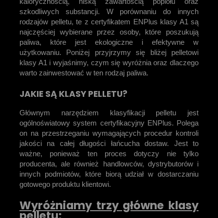
kalorycznością, niską zawartością popiołu oraz
szkodliwych substancji. W porównaniu do innych
rodzajów pelletu, te z certyfikatem ENPlus klasy A1 są
najczęściej wybierane przez osoby, które poszukują
paliwa, które jest ekologiczne i efektywne w
użytkowaniu. Poniżej przyjrzymy się bliżej pelletowi
klasy A1 i wyjaśnimy, czym się wyróżnia oraz dlaczego
warto zainwestować w ten rodzaj paliwa.
JAKIE SĄ KLASY PELLETU?
Głównym narzędziem klasyfikacji pelletu jest
ogólnoświatowy system certyfikacyjny ENPlus. Polega
on na przestrzeganiu wymagających procedur kontroli
jakości na całej długości łańcucha dostaw. Jest to
ważne, ponieważ ten proces dotyczy nie tylko
producenta, ale również handlowców, dystrybutorów i
innych podmiotów, które biorą udział w dostarczaniu
gotowego produktu klientowi.
Wyróżniamy trzy główne klasy
pelletu: